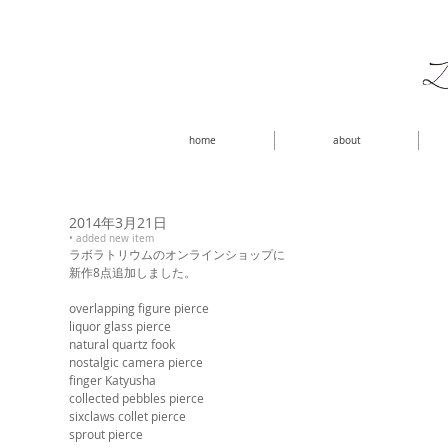
home
about
2014年3月21日
• added new item
ラボラトリウムのオンラインショップに 
新作8点追加しました。 
overlapping figure pierce 
liquor glass pierce 
natural quartz fook 
nostalgic camera pierce 
finger Katyusha 
collected pebbles pierce 
sixclaws collet pierce 
sprout pierce 