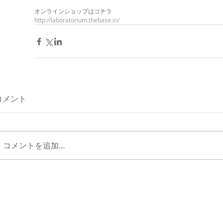
オンラインショップはコチラ 
http://laboratorium.thebase.in/
コメント
コメントを追加…