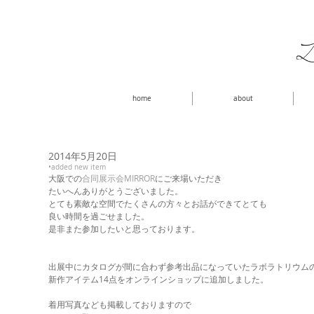
home
about
2014年5月20日
•added new item
大阪での
合同展示会MIRROR
にご来場いただき 
たいへんありがとうございました。 
とても素敵な空間でたくさんの方々とお話ができてとても 
良い時間を過ごせました。 
是非また参加したいと思っております。 
出展中にカタログが間に合わず参考出品になっていたラボラトリウムの
新作アイテム14点をオンラインショップに追加しました。 
着用写真なども掲載しておりますので 