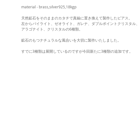
material - brass,silver925,18kgp 
天然鉱石をそのままのカタチで真鍮に置き換えて製作したピアス。 
左からパイライト、ゼオライト、ガレナ、ダブルポイントクリスタル、
アラゴナイト、クリスタルの6種類。 
鉱石のもつナチュラルな風合いを大切に製作いたしました。 
すでに3種類は展開しているのですが今回新たに3種類の追加です。 