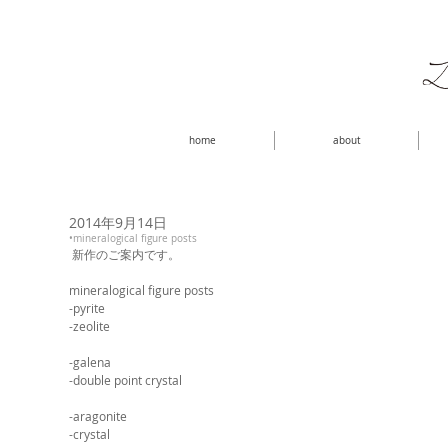
home
about
2014年9月14日
•mineralogical figure posts
 新作のご案内です。 
mineralogical figure posts 
-pyrite 
-zeolite
-galena 
-double point crystal
-aragonite 
-crystal 