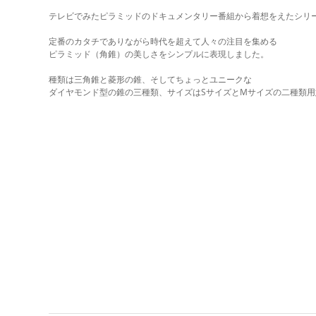
テレビでみたピラミッドのドキュメンタリー番組から着想をえたシリー
定番のカタチでありながら時代を超えて人々の注目を集める 
ピラミッド（角錐）の美しさをシンプルに表現しました。 
種類は三角錐と菱形の錐、そしてちょっとユニークな 
ダイヤモンド型の錐の三種類、サイズはSサイズとMサイズの二種類用