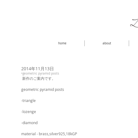
home
about
2014年11月13日
•geometric pyramid posts
 新作のご案内です。 
geometric pyramid posts
-triangle
-lozenge
-diamond 
material - brass,silver925,18kGP 