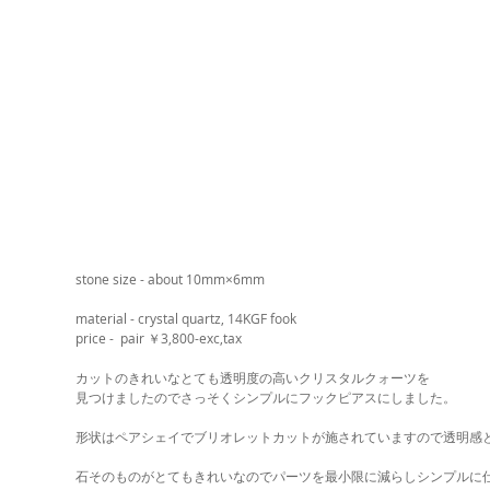
stone size - about 10mm×6mm
material - crystal quartz, 14KGF fook
price -  pair ￥3,800-exc,tax
カットのきれいなとても透明度の高いクリスタルクォーツを
見つけましたのでさっそくシンプルにフックピアスにしました。
形状はペアシェイでブリオレットカットが施されていますので透明感
石そのものがとてもきれいなのでパーツを最小限に減らしシンプルに