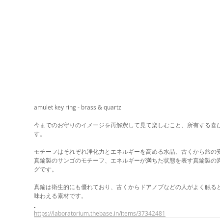
amulet key ring - brass & quartz
今までのお守りのイメージを再解釈して見て楽しむこと、所有する喜
す。
モチーフはそれぞれ浄化力とエネルギーを高める水晶、古くから旅の
真鍮製のサンゴのモチーフ、エネルギーが満ちた状態を表す真鍮製の
グです。
真鍮は衛生的にも優れており、古くからドアノブなどの人がよく触る
味わえる素材です。
https://laboratorium.thebase.in/items/37342481