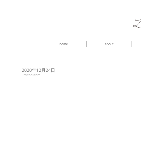
home
about
2020年12月24日
limited item